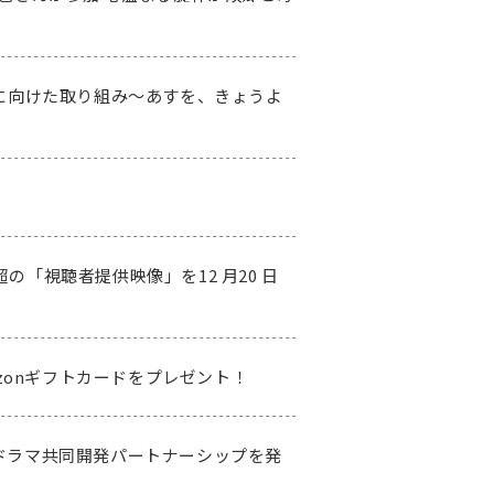
に向けた取り組み～あすを、きょうよ
の「視聴者提供映像」を12 月20 日
zonギフトカードをプレゼント！
 ドラマ共同開発パートナーシップを発