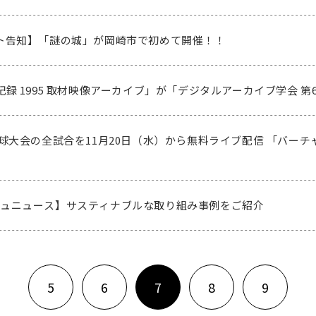
ト告知】「謎の城」が岡崎市で初めて開催！！
録 1995 取材映像アーカイブ」が「デジタルアーカイブ学会 第
球大会の全試合を11月20日（水）から無料ライブ配信 「バー
シュニュース】サスティナブルな取り組み事例をご紹介
5
6
7
8
9