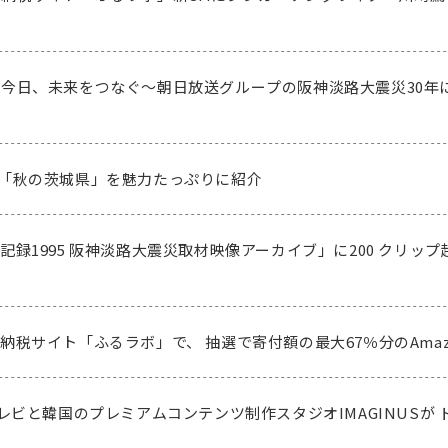
る
今日、未来をつなぐ～朝日放送グループの阪神淡路大震災30年
イ
「秋の茨城県」を魅力たっぷりに紹介
録1995 阪神淡路大震災取材映像アーカイブ」に200 クリップ超
納税サイト「ふるラボ」で、 抽選で寄付額の最大67％分のAma
レビと韓国のプレミアムコンテンツ制作スタジオIMAGINUSが